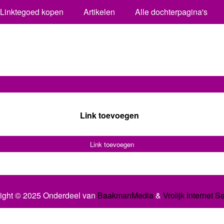
Linktegoed kopen
Artikelen
Alle dochterpagina's
Link toevoegen
Link toevoegen
ight © 2025 Onderdeel van
BaakmanMedia
&
Vrolijk Internet S